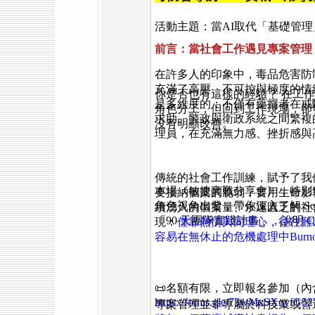
活動主題：當AI取代「基礎管
前言：當社會工作遇見專案管理
在許多人的印象中，毒品危害防
充滿了高壓、不可控與極度的情
你是否也有這樣的經驗？
在工作
是多維度的：不僅有藥癮者在戒
角色分工，但回到工作現場，卻
求助、警政與衛政系統之間繁複
沒有明顯改善。
理員，在充滿無力感、挫折感與
傳統的社會工作訓練，賦予了我
本場《敏捷實戰分享會》，特別邀請
要接納個案的脆弱，要用生命影
角色視角出發，帶你深入了解 S
續湧入的個案量、永遠匱乏的社
「90 天團隊實踐計畫」，說明 C
現：
僅靠熱情與同理心，往往難
容易在無休止的危機處理中Burno
📜名額有限，立即報名參加（
https://forms.gle/73wMxSXoyfG5
專案管理並非專屬於科技業或營