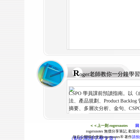
R
oger老師教你一分鐘
CSPO 學員課前預讀指南。以《
法、產品規劃、Product Back
摘要、多層次分析、金句、CSP
好基礎。
＜＜上一則 rogersnotes
回 
rogersnotes 無償分享筆記, 歡迎
®
欲在公開場合使用rogersnotes
著作
請按
（點此閱讀完整文章）