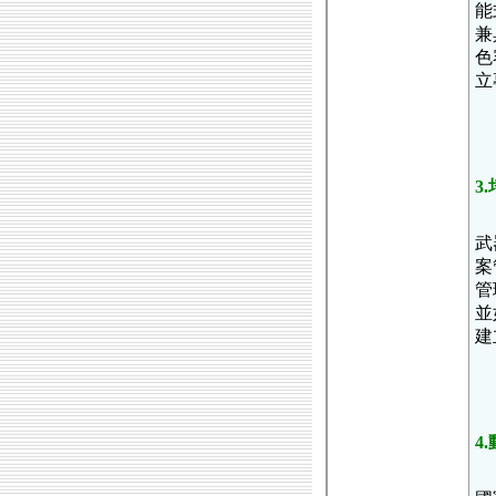
能
兼
色
立
3
武
案
管
並
建
4