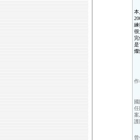
本
2
練
很
完
是
燦
作
國
任
案
護
曾