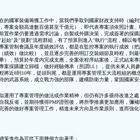
在的國軍裝備籌獲工作中，當我們爭取到國家財政支持時（編列
，專案金額高達數百億甚至千億元），即代表專案須依照計畫、
前置作業仍要透過需求討論，自製或外購決策，完成簽署的採購
"起始"及"規劃"流程群組，有了預算則進入"執行"流程，輔以
專案管制會議及年度績效評估，都是在監控專案的執行成效｛把
（績效）做比較｝，並且逐步完善的明訂交裝細節及時程，到最
畢），預算於年度內完成支應，全案依程序結案後，正式結束專
專案採購建立歸檔，做好經驗傳承（所謂LL），提供未來人員
程將近8到10年，從頭到尾，都是運用專案管理五大流程組的概
待的武器系統，成立戰力強的部隊，建構防衛力量，鞏固國家安
似運用了專案管理的做法或作業精神，但仍有許多亟待改進之處
自我反省，並期待獲得PMP證照後，將所學推廣更加應用，彌補
完善的做好專案管理工作，精進未來方向及作業原則，進而強化
續策進作為可從下面幾個方向著手：