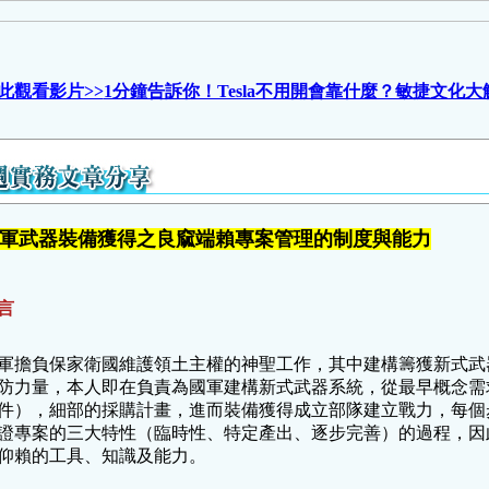
此觀看影片>>
1分鐘告訴你！Tesla不用開會靠什麼？敏捷文化大
軍武器裝備獲得之良窳端賴專案管理的制度與能力
言
軍擔負保家衛國維護領土主權的神聖工作，其中建構籌獲新式武
防力量，本人即在負責為國軍建構新式武器系統，從最早概念需
件），細部的採購計畫，進而裝備獲得成立部隊建立戰力，每個
證專案的三大特性（臨時性、特定產出、逐步完善）的過程，因
仰賴的工具、知識及能力。