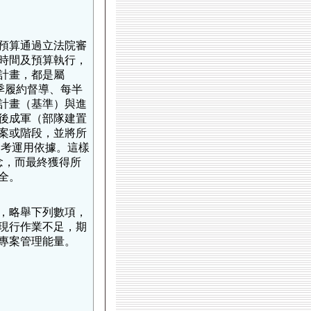
預算通過立法院審
時間及預算執行，
計畫，都是屬
每季履約督導、每半
計畫（基準）與進
後成軍（部隊建置
案或階段，並將所
參考運用依據。這樣
念，而最終獲得所
全。
，略舉下列數項，
現行作業不足，期
專案管理能量。