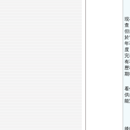
現
查
但
於
年
度
完
有
歷
期
看
供
能
後