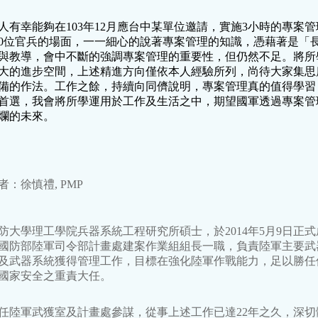
人有幸能夠在103年12月應台中某單位邀請，實施3小時的專案
00位官兵的場面，一一細心的說著專案管理的知識，憑藉著是「
與教導，會中不斷的強調專案管理的重要性，但仍然不足。將所
大的進步空間，上述精進方向僅依本人經驗所列，尚待大家集思
備的作法。工作之餘，持續向同儕說明，專案管理真的值得學習
首選，我會將所學運用於工作及生活之中，期望國軍透過專案管
爛的未來。
者：徐慎禮, PMP
防大學理工學院兵器系統工程研究所碩士，於2014年5月9日正式
國防部陸軍司令部計畫處建案作業組組長一職，負責陸軍主要武
及武器系統獲得管理工作，目標在強化陸軍作戰能力，足以勝任
國家安全之重責大任。
任陸軍武獲室及計畫處參謀，從事上述工作已達22年之久，深切