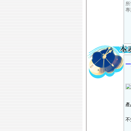
所
專
一
產
不