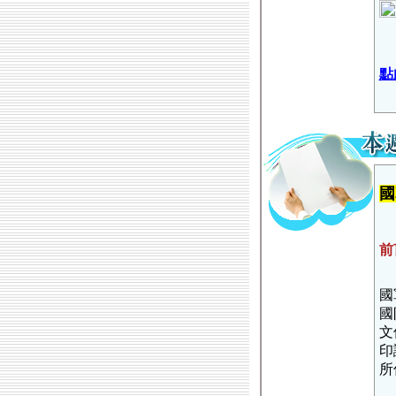
點
國
前
國
國
文
印
所