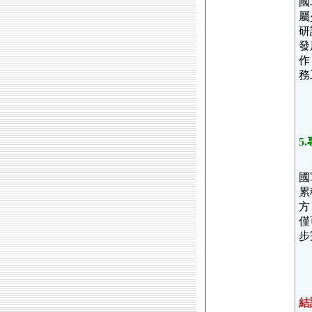
國
屬
研
發
作
務
5
國
累
方
僅
步
結