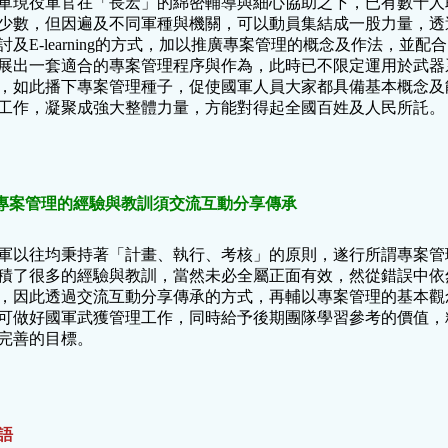
軍現役軍官在「長宏」的綿密輔導與細心協助之下，已有數十人取
少數，但因遍及不同軍種與機關，可以動員集結成一股力量，透
討及E-learning的方式，加以推廣專案管理的概念及作法，並
展出一套適合的專案管理程序與作為，此時已不限定運用於武器
，如此播下專案管理種子，促使國軍人員大家都具備基本概念及
工作，凝聚成強大整體力量，方能對得起全國百姓及人民所託。
.專案管理的經驗與教訓須交流互動分享傳承
軍以往均秉持著「計畫、執行、考核」的原則，遂行所謂專案管
積了很多的經驗與教訓，當然未必全屬正面有效，然從錯誤中依
，因此透過交流互動分享傳承的方式，再輔以專案管理的基本觀
可做好國軍武獲管理工作，同時給予後期團隊學習參考的價值，
完善的目標。
語