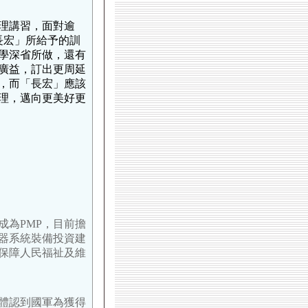
管理講習，面對逾
長宏」所給予的訓
學深省所做，還有
廣益，訂出更周延
，而「長宏」應該
理，邁向更美好更
成為PMP，目前擔
器系統裝備投資建
保障人民福祉及維
體認到國軍為獲得