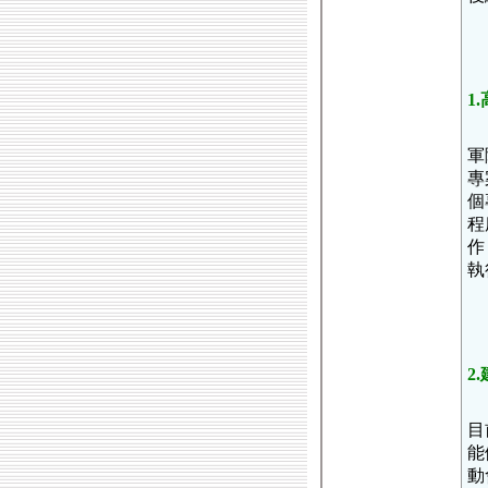
1
軍
專
個
程
作
執
2
目
能
動