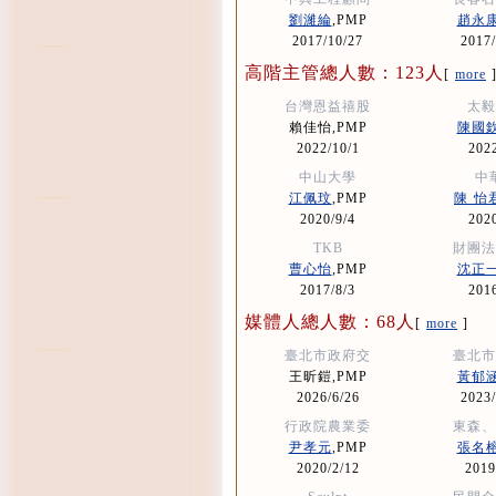
劉濰綸
,PMP
趙永
2017/10/27
2017/
高階主管總人數：123人
[
more
台灣恩益禧股
太毅
賴佳怡,PMP
陳國
2022/10/1
2022
中山大學
中
江佩玟
,PMP
陳 怡
2020/9/4
2020
TKB
財團法
曹心怡
,PMP
沈正
2017/8/3
2016
媒體人總人數：68人
[
more
]
臺北市政府交
臺北市
王昕鎧,PMP
黃郁
2026/6/26
2023/
行政院農業委
東森、
尹孝元
,PMP
張名
2020/2/12
2019