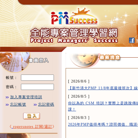
帳號：
[ 2026/8/6 ]
密碼：
【新竹清大PMP 11/8年底最後班次
[ 2026/8/5 ]
加入專案管理培訓
你以為的 CSM 培訓？實際上是跳脫傳統
忘記帳號
忘記密碼
課！
[ 2026/8/3 ]
2026年PMP值得考嗎？證照價值、職
《
rogersnotes 訂閱/退訂
》