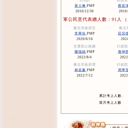
Sculpt
民間全
黃Ｏ琳
,PMP
蔡若
2016/12/30
2016/
軍公民意代表總人數：91人
臺北市政府交
臺北
常華珍
,PMP
莊宗
2026/6/16
2024
交通部公路總
行政院
陳瑞娟
,PMP
詹坤
2022/8/4
2022
臺北市政府環
行政院
林采蓁
,PMP
周學
2022/7/12
2022
累計考上人數..
當月考上人數