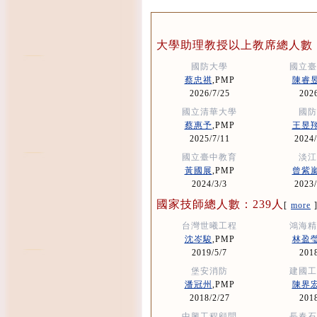
大學助理教授以上教席總人數：
國防大學
國立臺
蔡忠祺
,PMP
陳睿
2026/7/25
2026
國立清華大學
國防
蔡惠予
,PMP
王昱
2025/7/11
2024/
國立臺中教育
淡江
黃國展
,PMP
曾紫
2024/3/3
2023/
國家技師總人數：239人
[
more
台灣世曦工程
鴻海精
沈岑駿
,PMP
林盈
2019/5/7
2018
堡安消防
建國工
潘冠州
,PMP
陳界
2018/2/27
2018
中興工程顧問
長春石